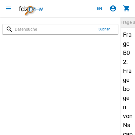
menu
account_circle
shopping_cart
EN
Frage
search
Suchen
Fra
ge
B0
2:
Fra
ge
bo
ge
n
von
Na
cap