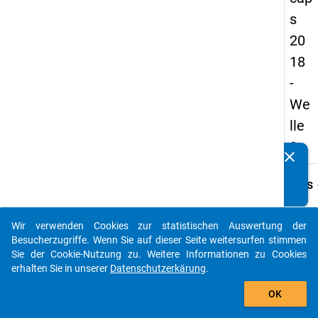
s
20
18
-
We
lle
3
clear
Kennen Sie Publikationen, die auf Basis unserer
Datenpakete entstanden sind? Dann teilen Sie uns diese
keybo
Details
bitte mit...
Frage
B02
Wir verwenden Cookies zur statistischen Auswertung der
auto_stories
Besucherzugriffe. Wenn Sie auf dieser Seite weitersurfen stimmen
Fraget
Sie der Cookie-Nutzung zu. Weitere Informationen zu Cookies
Was
erhalten Sie in unserer
Datenschutzerkärung
.
trifft 
add_shopping_cart
Ihre
OK
aktuel
Situat