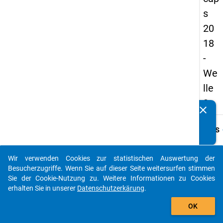
s
20
18
-
We
lle
3
clear
Kennen Sie Publikationen, die auf Basis unserer
Datenpakete entstanden sind? Dann teilen Sie uns diese
keybo
Details
bitte mit...
Frage
B15
Wir verwenden Cookies zur statistischen Auswertung der
auto_stories
Besucherzugriffe. Wenn Sie auf dieser Seite weitersurfen stimmen
Fraget
Sie der Cookie-Nutzung zu. Weitere Informationen zu Cookies
Wie vi
erhalten Sie in unserer
Datenschutzerkärung
.
Vertr
add_shopping_cart
hatten
OK
bereit
diese