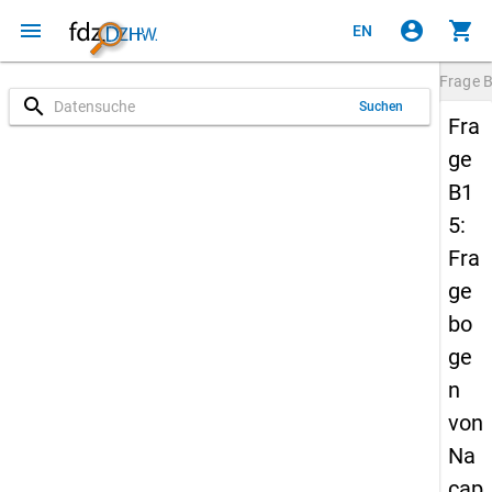
menu
account_circle
shopping_cart
EN
Frage
search
Suchen
Fra
ge
B1
5:
Fra
ge
bo
ge
n
von
Na
cap