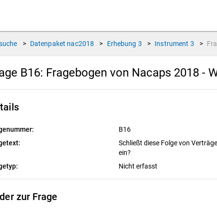
suche
>
Datenpaket
nac2018
>
Erhebung
3
>
Instrument
3
>
Fr
age B16:
Fragebogen von Nacaps 2018 - W
tails
genummer:
B16
getext:
Schließt diese Folge von Verträg
ein?
getyp:
Nicht erfasst
lder zur Frage