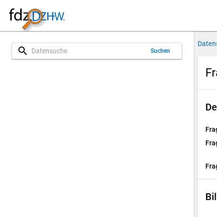
Daten
search
Suchen
Fr
De
Fra
Fra
Fra
Bi