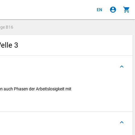
account_circle
shopping_cart
EN
age
B16
elle 3
keyboard_arrow_up
en auch Phasen der Arbeitslosigkeit mit
keyboard_arrow_up