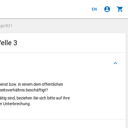
account_circle
shopping_cart
EN
age
B21
elle 3
keyboard_arrow_up
ienst bzw. in einem dem öffentlichen
beitsverhältnis beschäftigt?
tig sind, beziehen Sie sich bitte auf Ihre
 der Unterbrechung.