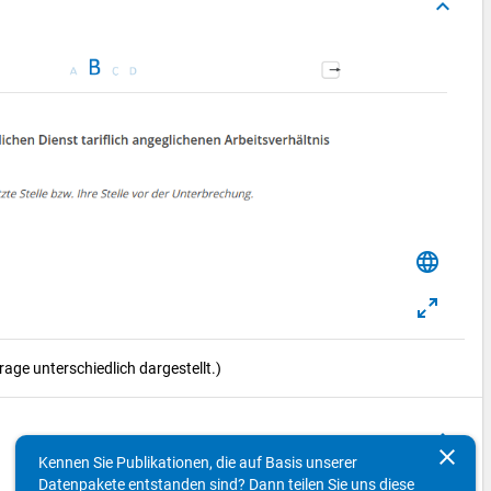
keyboard_arrow_up
language
ge unterschiedlich dargestellt.)
keyboard_arrow_up
clear
Kennen Sie Publikationen, die auf Basis unserer
Datenpakete entstanden sind? Dann teilen Sie uns diese