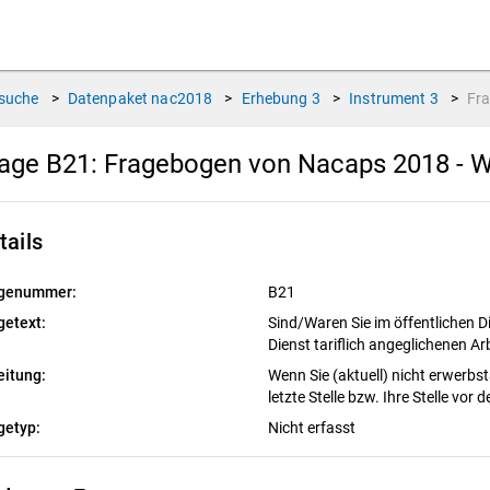
suche
>
Datenpaket
nac2018
>
Erhebung
3
>
Instrument
3
>
Fr
age B21:
Fragebogen von Nacaps 2018 - W
tails
genummer:
B21
getext:
Sind/Waren Sie im öffentlichen D
Dienst tariflich angeglichenen Ar
eitung:
Wenn Sie (aktuell) nicht erwerbstä
letzte Stelle bzw. Ihre Stelle vor
getyp:
Nicht erfasst