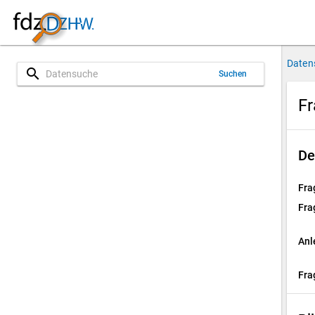
Daten
search
Suchen
Fr
De
Fra
Fra
Anl
Fra