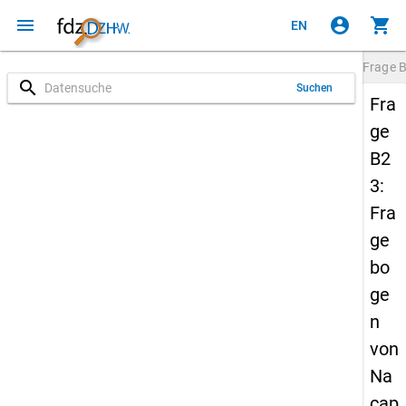
menu
account_circle
shopping_cart
EN
Frage
search
Suchen
Fra
ge
B2
3:
Fra
ge
bo
ge
n
von
Na
cap