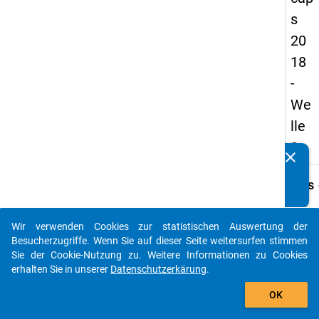
s
20
18
-
We
lle
3
clear
Kennen Sie Publikationen, die auf Basis unserer
Datenpakete entstanden sind? Dann teilen Sie uns diese
keybo
Details
bitte mit...
Frage
B23
Wir verwenden Cookies zur statistischen Auswertung der
auto_stories
Besucherzugriffe. Wenn Sie auf dieser Seite weitersurfen stimmen
Fraget
Sie der Cookie-Nutzung zu. Weitere Informationen zu Cookies
Welch
erhalten Sie in unserer
Datenschutzerkärung
.
Wirtsc
add_shopping_cart
gehört
OK
bzw. d
Einric