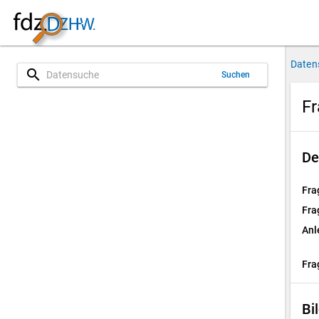
Daten
search
Suchen
Fr
De
Fra
Fra
Anl
Fra
Bi