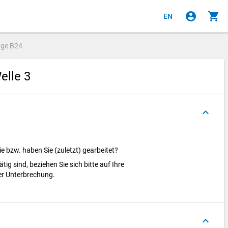
account_circle
shopping_cart
EN
age
B24
elle 3
keyboard_arrow_up
ie bzw. haben Sie (zuletzt) gearbeitet?
tig sind, beziehen Sie sich bitte auf Ihre
 der Unterbrechung.
keyboard_arrow_up