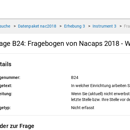
suche
>
Datenpaket
nac2018
>
Erhebung
3
>
Instrument
3
>
Fr
age B24:
Fragebogen von Nacaps 2018 - W
tails
genummer:
B24
getext:
In welcher Einrichtung arbeiten S
eitung:
Wenn Sie (aktuell) nicht erwerbstä
letzte Stelle bzw. Ihre Stelle vor
getyp:
Nicht erfasst
lder zur Frage