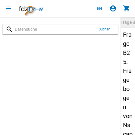
menu
account_circle
shopping_cart
EN
Frage
search
Suchen
Fra
ge
B2
5:
Fra
ge
bo
ge
n
von
Na
cap