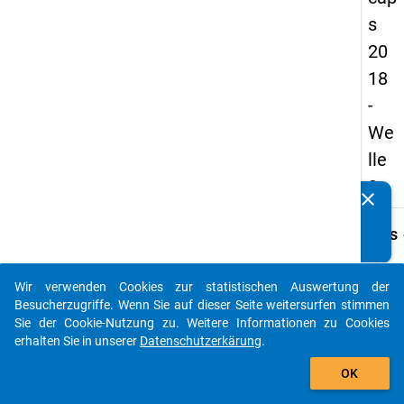
s
20
18
-
We
lle
3
clear
Kennen Sie Publikationen, die auf Basis unserer
Datenpakete entstanden sind? Dann teilen Sie uns diese
keybo
Details
bitte mit...
Frage
B25
Wir verwenden Cookies zur statistischen Auswertung der
auto_stories
Besucherzugriffe. Wenn Sie auf dieser Seite weitersurfen stimmen
Fraget
Sie der Cookie-Nutzung zu. Weitere Informationen zu Cookies
In wel
erhalten Sie in unserer
Datenschutzerkärung
.
Forsc
add_shopping_cart
arbeit
OK
haben 
gearbe