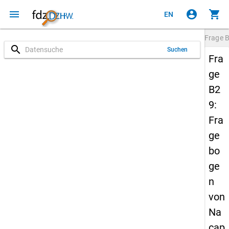
menu
account_circle
shopping_cart
EN
Frage
search
Suchen
Fra
ge
B2
9:
Fra
ge
bo
ge
n
von
Na
cap