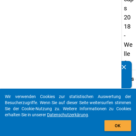
s
20
18
-
We
lle
3
clear
Kennen Sie Publikationen, die auf Basis unserer
Datenpakete entstanden sind? Dann teilen Sie uns diese
keybo
Details
bitte mit...
Frage
B29
Wir verwenden Cookies zur statistischen Auswertung der
auto_stories
Besucherzugriffe. Wenn Sie auf dieser Seite weitersurfen stimmen
Fraget
Sie der Cookie-Nutzung zu. Weitere Informationen zu Cookies
In we
erhalten Sie in unserer
Datenschutzerkärung
.
Bezug
add_shopping_cart
steht
OK
Ihre
aktuel