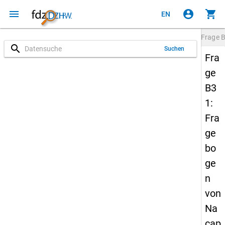
menu
account_circle
shopping_cart
EN
Frage
search
Suchen
Fra
ge
B3
1:
Fra
ge
bo
ge
n
von
Na
cap