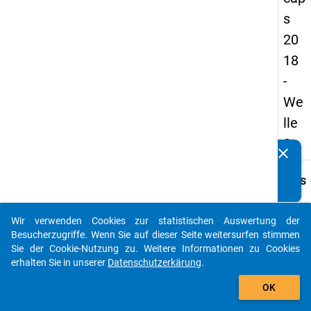
s
20
18
-
We
lle
3
clear
Kennen Sie Publikationen, die auf Basis unserer
Datenpakete entstanden sind? Dann teilen Sie uns diese
keybo
Details
bitte mit...
Frage
B31
Wir verwenden Cookies zur statistischen Auswertung der
auto_stories
Besucherzugriffe. Wenn Sie auf dieser Seite weitersurfen stimmen
Fraget
Sie der Cookie-Nutzung zu. Weitere Informationen zu Cookies
Würden
erhalten Sie in unserer
Datenschutzerkärung
.
dass S
add_shopping_cart
Hochsc
OK
entsp
beschä