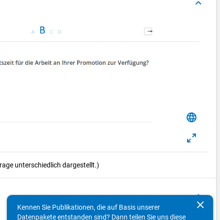
keyboard_arrow_up
language
ge unterschiedlich dargestellt.)
keyboard_arrow_up
clear
Kennen Sie Publikationen, die auf Basis unserer
Datenpakete entstanden sind? Dann teilen Sie uns diese