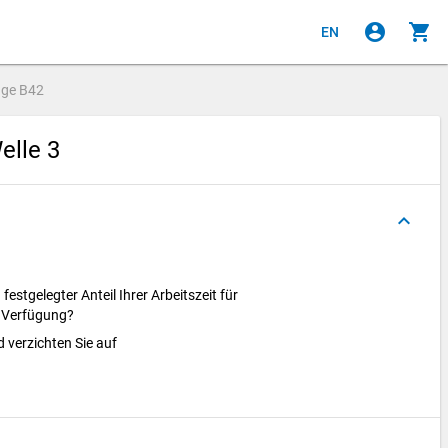
account_circle
shopping_cart
EN
age
B42
elle 3
keyboard_arrow_up
festgelegter Anteil Ihrer Arbeitszeit für
ur Verfügung?
d verzichten Sie auf