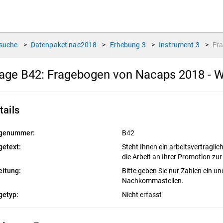
suche
>
Datenpaket
nac2018
>
Erhebung
3
>
Instrument
3
>
Fr
age B42:
Fragebogen von Nacaps 2018 - W
tails
genummer:
B42
getext:
Steht Ihnen ein arbeitsvertraglich 
die Arbeit an Ihrer Promotion z
eitung:
Bitte geben Sie nur Zahlen ein un
Nachkommastellen.
getyp:
Nicht erfasst