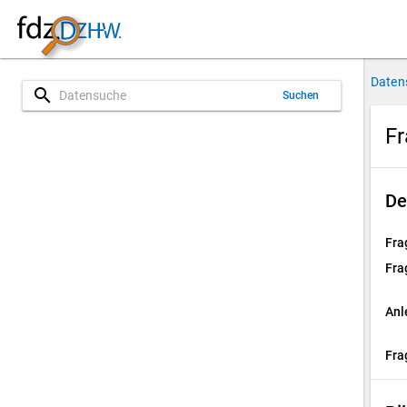
Daten
search
Suchen
Fr
De
Fra
Fra
Anl
Fra