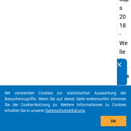
s
20
18
-
We
lle
3
clear
Kennen Sie Publikationen, die auf Basis unserer
Datenpakete entstanden sind? Dann teilen Sie uns diese
keybo
Details
bitte mit...
Frage
C14
Wir verwenden Cookies zur statistischen Auswertung der
auto_stories
Besucherzugriffe. Wenn Sie auf dieser Seite weitersurfen stimmen
Fraget
Sie der Cookie-Nutzung zu. Weitere Informationen zu Cookies
An wie
erhalten Sie in unserer
Datenschutzerkärung
.
letzte
add_shopping_cart
waren 
OK
körper
oder I