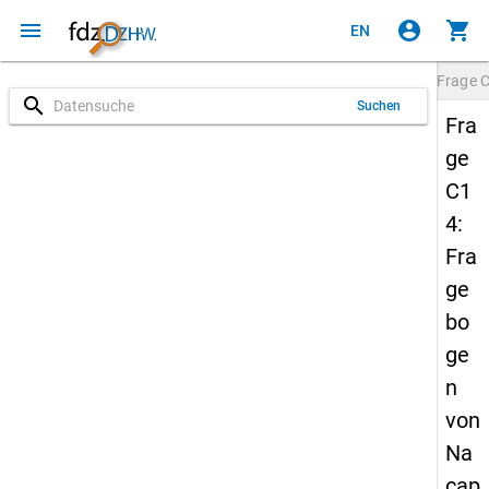
menu
account_circle
shopping_cart
EN
Frage
search
Suchen
Fra
ge
C1
4:
Fra
ge
bo
ge
n
von
Na
cap