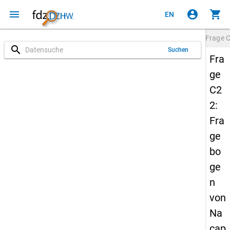
menu
account_circle
shopping_cart
EN
Frage
search
Suchen
Fra
ge
C2
2:
Fra
ge
bo
ge
n
von
Na
cap