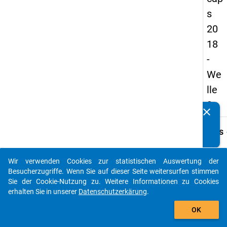
s
20
18
-
We
lle
3
clear
Kennen Sie Publikationen, die auf Basis unserer
Datenpakete entstanden sind? Dann teilen Sie uns diese
keybo
Details
bitte mit...
Frage
C22
Wir verwenden Cookies zur statistischen Auswertung der
auto_stories
Besucherzugriffe. Wenn Sie auf dieser Seite weitersurfen stimmen
Fraget
Sie der Cookie-Nutzung zu. Weitere Informationen zu Cookies
Unabh
erhalten Sie in unserer
Datenschutzerkärung
.
Realis
add_shopping_cart
attrakt
OK
folge
Besch