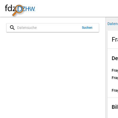
Daten
search
Suchen
Fr
De
Fra
Fra
Fra
Bi