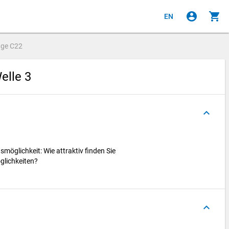
account_circle
shopping_cart
EN
age
C22
elle 3
keyboard_arrow_up
möglichkeit: Wie attraktiv finden Sie
glichkeiten?
keyboard_arrow_up