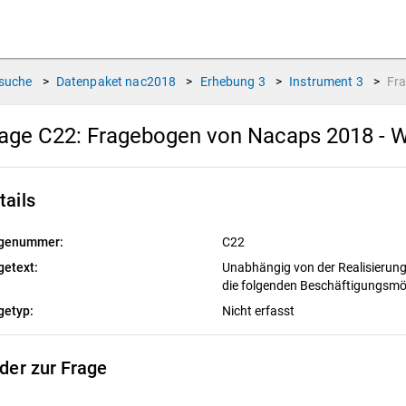
suche
>
Datenpaket
nac2018
>
Erhebung
3
>
Instrument
3
>
Fr
age C22:
Fragebogen von Nacaps 2018 - W
tails
genummer:
C22
getext:
Unabhängig von der Realisierungs
die folgenden Beschäftigungsmö
getyp:
Nicht erfasst
lder zur Frage