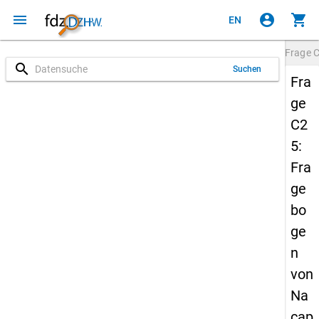
menu
account_circle
shopping_cart
EN
Frage
search
Suchen
Fra
ge
C2
5:
Fra
ge
bo
ge
n
von
Na
cap