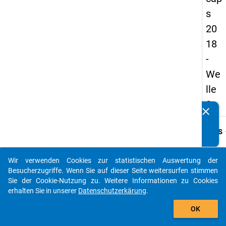
s
20
18
-
We
lle
3
clear
Kennen Sie Publikationen, die auf Basis unserer
Datenpakete entstanden sind? Dann teilen Sie uns diese
keybo
Details
bitte mit...
Frage
C25
Wir verwenden Cookies zur statistischen Auswertung der
auto_stories
Besucherzugriffe. Wenn Sie auf dieser Seite weitersurfen stimmen
Fraget
Sie der Cookie-Nutzung zu. Weitere Informationen zu Cookies
Können
erhalten Sie in unserer
Datenschutzerkärung
.
vorste
add_shopping_cart
noch e
OK
die Wi
zurüc