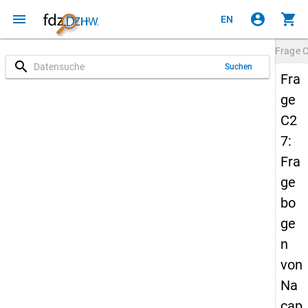
menu
account_circle
shopping_cart
EN
Frage
search
Suchen
Fra
ge
C2
7:
Fra
ge
bo
ge
n
von
Na
cap