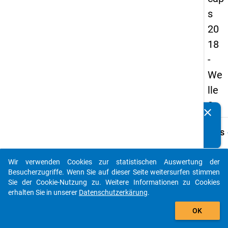
s
20
18
-
We
lle
3
clear
Kennen Sie Publikationen, die auf Basis unserer
Datenpakete entstanden sind? Dann teilen Sie uns diese
keybo
Details
bitte mit...
Frage
C27
Wir verwenden Cookies zur statistischen Auswertung der
auto_stories
Besucherzugriffe. Wenn Sie auf dieser Seite weitersurfen stimmen
Fraget
Sie der Cookie-Nutzung zu. Weitere Informationen zu Cookies
Streb
erhalten Sie in unserer
Datenschutzerkärung
.
Sie ei
add_shopping_cart
Profe
OK
an?