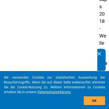
s
20
18
-
We
lle
3
clear
Kennen Sie Publikationen, die auf Basis unserer
Datenpakete entstanden sind? Dann teilen Sie uns diese
keybo
Details
bitte mit...
Frage
C27
Wir verwenden Cookies zur statistischen Auswertung der
auto_stories
Besucherzugriffe. Wenn Sie auf dieser Seite weitersurfen stimmen
Fraget
Sie der Cookie-Nutzung zu. Weitere Informationen zu Cookies
Streb
erhalten Sie in unserer
Datenschutzerkärung
.
Sie ei
add_shopping_cart
Profe
OK
an?