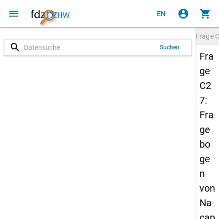
menu
account_circle
shopping_cart
EN
Frage
search
Suchen
Fra
ge
C2
7:
Fra
ge
bo
ge
n
von
Na
cap