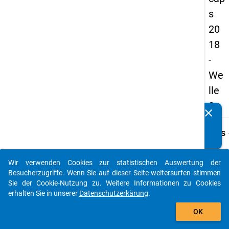
s
20
18
-
We
lle
3
clear
Kennen Sie Publikationen, die auf Basis unserer
Datenpakete entstanden sind? Dann teilen Sie uns diese
keybo
Details
bitte mit...
Frage
index
Wir verwenden Cookies zur statistischen Auswertung der
auto_stories
Besucherzugriffe. Wenn Sie auf dieser Seite weitersurfen stimmen
Fraget
Sie der Cookie-Nutzung zu. Weitere Informationen zu Cookies
Herzli
erhalten Sie in unserer
Datenschutzerkärung
.
Promo
add_shopping_cart
Promo
OK
„Nacap
versio