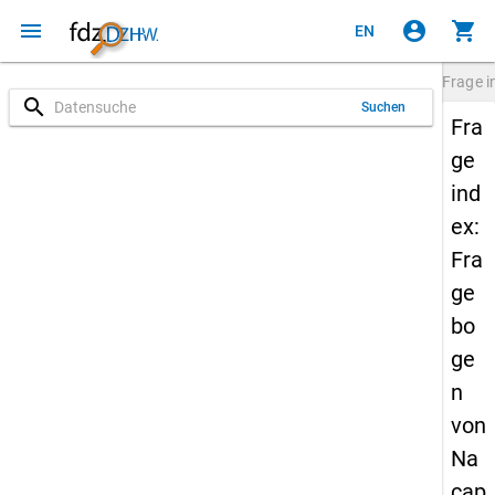
menu
account_circle
shopping_cart
EN
Frage
i
search
Suchen
Fra
ge
ind
ex:
Fra
ge
bo
ge
n
von
Na
cap