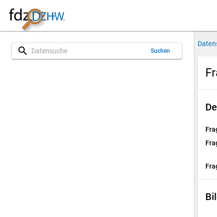
Daten
search
Suchen
Fr
De
Fra
Fra
Fra
Bi