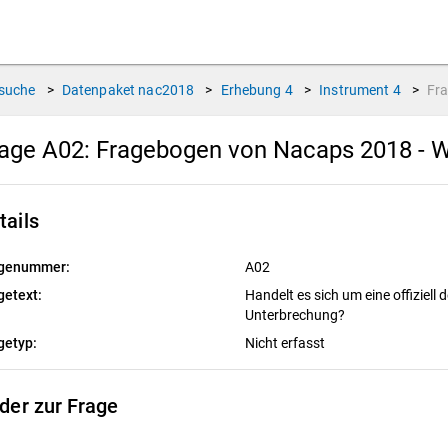
suche
>
Datenpaket
nac2018
>
Erhebung
4
>
Instrument
4
>
Fr
age A02:
Fragebogen von Nacaps 2018 - W
tails
genummer:
A02
getext:
Handelt es sich um eine offiziell
Unterbrechung?
getyp:
Nicht erfasst
lder zur Frage