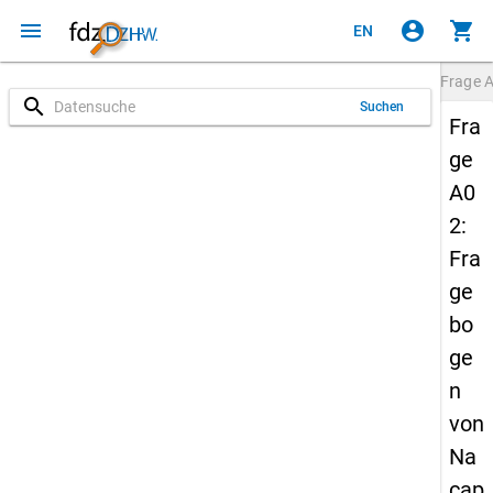
menu
account_circle
shopping_cart
EN
Frage
search
Suchen
Fra
ge
A0
2:
Fra
ge
bo
ge
n
von
Na
cap