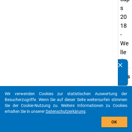
s
20
18
-
We
lle
4
clear
Kennen Sie Publikationen, die auf Basis unserer
Datenpakete entstanden sind? Dann teilen Sie uns diese
keybo
Details
bitte mit...
Frage
A02
Wir verwenden Cookies zur statistischen Auswertung der
auto_stories
Besucherzugriffe. Wenn Sie auf dieser Seite weitersurfen stimmen
Fraget
Sie der Cookie-Nutzung zu. Weitere Informationen zu Cookies
Handel
erhalten Sie in unserer
Datenschutzerkärung
.
um eine
add_shopping_cart
der H
OK
gemel
Unter