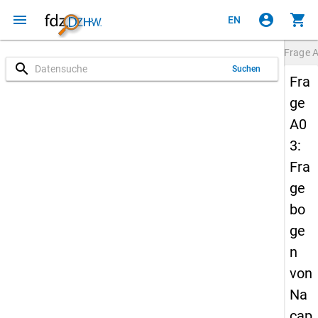
menu
account_circle
shopping_cart
EN
Frage
search
Suchen
Fra
ge
A0
3:
Fra
ge
bo
ge
n
von
Na
cap