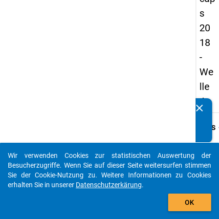
s
20
18
-
We
lle
4
clear
Kennen Sie Publikationen, die auf Basis unserer
Datenpakete entstanden sind? Dann teilen Sie uns diese
keybo
Details
bitte mit...
Frage
A03
Wir verwenden Cookies zur statistischen Auswertung der
auto_stories
Besucherzugriffe. Wenn Sie auf dieser Seite weitersurfen stimmen
Fraget
Sie der Cookie-Nutzung zu. Weitere Informationen zu Cookies
Wie vi
erhalten Sie in unserer
Datenschutzerkärung
.
betreu
add_shopping_cart
Promo
OK
Anleit