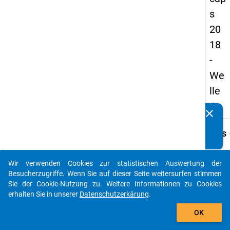
s
20
18
-
We
lle
4
clear
Kennen Sie Publikationen, die auf Basis unserer
Datenpakete entstanden sind? Dann teilen Sie uns diese
keybo
Details
bitte mit...
Frage
A20
Wir verwenden Cookies zur statistischen Auswertung der
auto_stories
Besucherzugriffe. Wenn Sie auf dieser Seite weitersurfen stimmen
Fraget
Sie der Cookie-Nutzung zu. Weitere Informationen zu Cookies
Sind S
erhalten Sie in unserer
Datenschutzerkärung
.
der
add_shopping_cart
Hochs
OK
beschä
an der