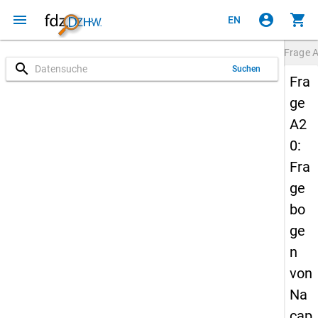
menu
account_circle
shopping_cart
EN
Frage
search
Suchen
Fra
ge
A2
0:
Fra
ge
bo
ge
n
von
Na
cap