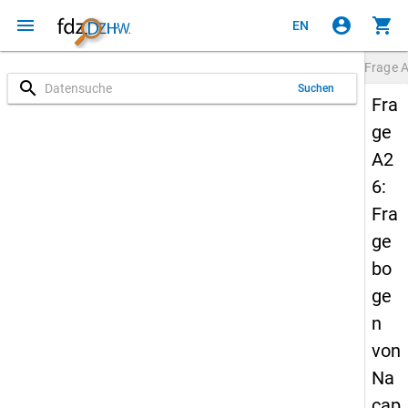
menu
account_circle
shopping_cart
EN
Frage
search
Suchen
Fra
ge
A2
6:
Fra
ge
bo
ge
n
von
Na
cap