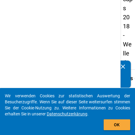
s
20
18
-
We
lle
4
clear
Kennen Sie Publikationen, die auf Basis unserer
Datenpakete entstanden sind? Dann teilen Sie uns diese
keybo
Details
bitte mit...
Frage
A26
Wir verwenden Cookies zur statistischen Auswertung der
auto_stories
Besucherzugriffe. Wenn Sie auf dieser Seite weitersurfen stimmen
Fraget
Sie der Cookie-Nutzung zu. Weitere Informationen zu Cookies
Sind S
erhalten Sie in unserer
Datenschutzerkärung
.
aktuel
add_shopping_cart
vertra
OK
zur Le
verpfl