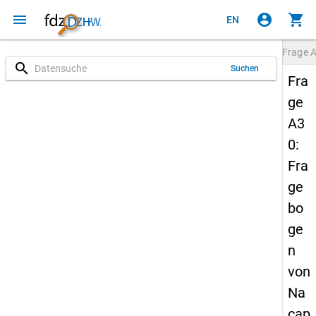
menu
account_circle
shopping_cart
EN
Frage
search
Suchen
Fra
ge
A3
0:
Fra
ge
bo
ge
n
von
Na
cap