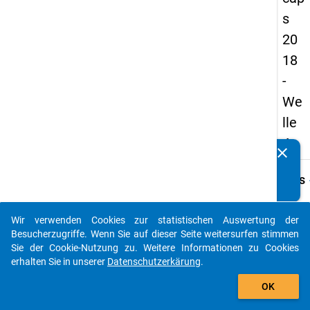
s
20
18
-
We
lle
4
clear
Kennen Sie Publikationen, die auf Basis unserer
Datenpakete entstanden sind? Dann teilen Sie uns diese
keybo
Details
bitte mit...
Frage
A30
Wir verwenden Cookies zur statistischen Auswertung der
auto_stories
Besucherzugriffe. Wenn Sie auf dieser Seite weitersurfen stimmen
Fraget
Sie der Cookie-Nutzung zu. Weitere Informationen zu Cookies
Inwiew
erhalten Sie in unserer
Datenschutzerkärung
.
spiel(t
add_shopping_cart
folge
OK
Gründ
eine