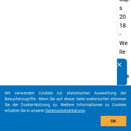
s
20
18
-
We
lle
4
clear
Kennen Sie Publikationen, die auf Basis unserer
Datenpakete entstanden sind? Dann teilen Sie uns diese
keybo
Details
bitte mit...
Frage
A35
Wir verwenden Cookies zur statistischen Auswertung der
auto_stories
Besucherzugriffe. Wenn Sie auf dieser Seite weitersurfen stimmen
Fraget
Sie der Cookie-Nutzung zu. Weitere Informationen zu Cookies
In we
erhalten Sie in unserer
Datenschutzerkärung
.
Fach 
add_shopping_cart
schlie
OK
promov
welch