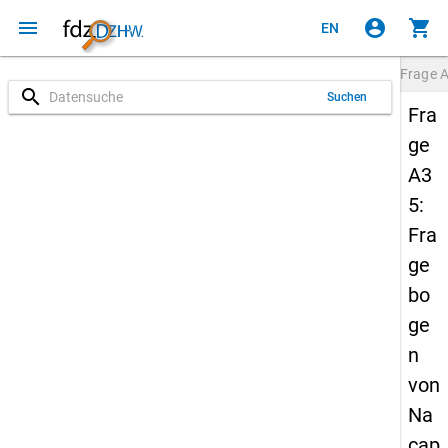
menu
account_circle
shopping_cart
EN
Frage
search
Suchen
Fra
ge
A3
5:
Fra
ge
bo
ge
n
von
Na
cap