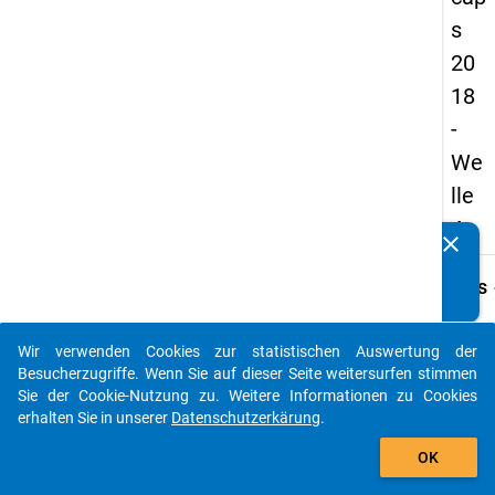
s
20
18
-
We
lle
4
clear
Kennen Sie Publikationen, die auf Basis unserer
Datenpakete entstanden sind? Dann teilen Sie uns diese
keybo
Details
bitte mit...
Frage
A36
Wir verwenden Cookies zur statistischen Auswertung der
auto_stories
Besucherzugriffe. Wenn Sie auf dieser Seite weitersurfen stimmen
Fraget
Sie der Cookie-Nutzung zu. Weitere Informationen zu Cookies
Wann 
erhalten Sie in unserer
Datenschutzerkärung
.
die P
add_shopping_cart
abges
OK
Anleit