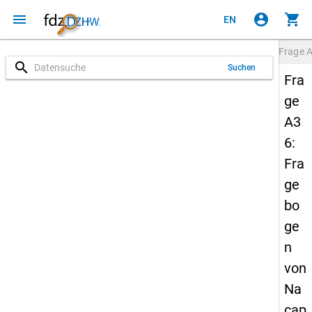
menu
account_circle
shopping_cart
EN
Frage
search
Suchen
Fra
ge
A3
6:
Fra
ge
bo
ge
n
von
Na
cap