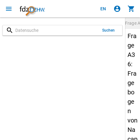
menu
account_circle
shopping_cart
EN
Frage
search
Suchen
Fra
ge
A3
6:
Fra
ge
bo
ge
n
von
Na
cap