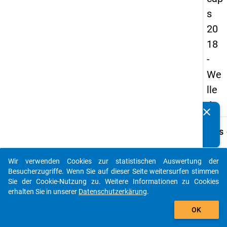
s
20
18
-
We
lle
4
clear
Kennen Sie Publikationen, die auf Basis unserer
Datenpakete entstanden sind? Dann teilen Sie uns diese
keybo
Details
bitte mit...
Frage
A36
Wir verwenden Cookies zur statistischen Auswertung der
auto_stories
Besucherzugriffe. Wenn Sie auf dieser Seite weitersurfen stimmen
Fraget
Sie der Cookie-Nutzung zu. Weitere Informationen zu Cookies
Wann 
erhalten Sie in unserer
Datenschutzerkärung
.
die P
add_shopping_cart
abges
OK
Anleit