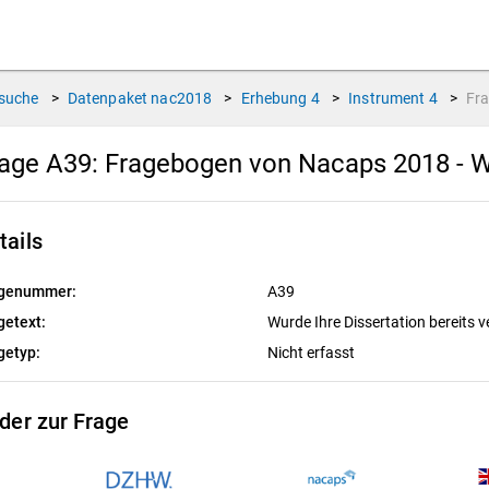
suche
>
Datenpaket
nac2018
>
Erhebung
4
>
Instrument
4
>
Fr
age A39:
Fragebogen von Nacaps 2018 - W
tails
genummer:
A39
getext:
Wurde Ihre Dissertation bereits v
getyp:
Nicht erfasst
lder zur Frage