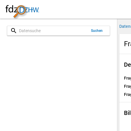
Daten
search
Suchen
Fr
De
Fra
Fra
Fra
Bi