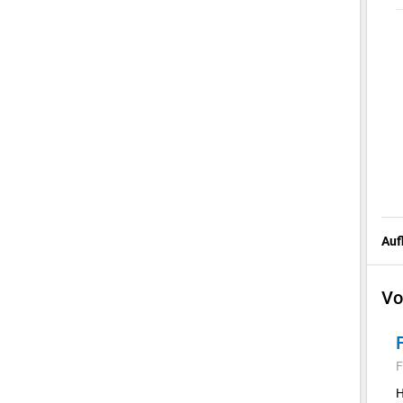
Auf
Vo
F
H