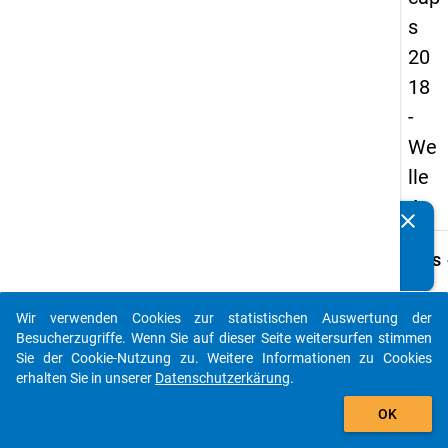
s
20
18
-
We
lle
4
clear
Kennen Sie Publikationen, die auf Basis unserer
Datenpakete entstanden sind? Dann teilen Sie uns diese
keybo
Details
bitte mit...
Frage
A41
Wir verwenden Cookies zur statistischen Auswertung der
auto_stories
Besucherzugriffe. Wenn Sie auf dieser Seite weitersurfen stimmen
Fraget
Sie der Cookie-Nutzung zu. Weitere Informationen zu Cookies
Wann 
erhalten Sie in unserer
Datenschutzerkärung
.
Ihre
add_shopping_cart
Promo
OK
erhalt
bei de