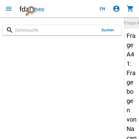
menu
account_circle
shopping_cart
EN
Frage
search
Suchen
Fra
ge
A4
1:
Fra
ge
bo
ge
n
von
Na
cap