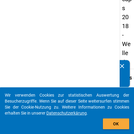
s
20
18
-
We
lle
4
clear
Kennen Sie Publikationen, die auf Basis unserer
Datenpakete entstanden sind? Dann teilen Sie uns diese
keybo
Details
bitte mit...
Frage
A61
Wir verwenden Cookies zur statistischen Auswertung der
auto_stories
Besucherzugriffe. Wenn Sie auf dieser Seite weitersurfen stimmen
Fraget
Sie der Cookie-Nutzung zu. Weitere Informationen zu Cookies
Haben
erhalten Sie in unserer
Datenschutzerkärung
.
die fe
add_shopping_cart
Absich
OK
in
Zukun