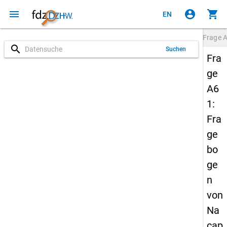
menu
account_circle
shopping_cart
EN
Frage
search
Suchen
Fra
ge
A6
1:
Fra
ge
bo
ge
n
von
Na
cap