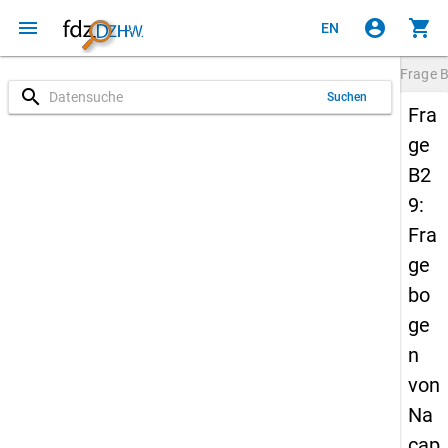
menu
account_circle
shopping_cart
EN
Frage
search
Suchen
Fra
ge
B2
9:
Fra
ge
bo
ge
n
von
Na
cap