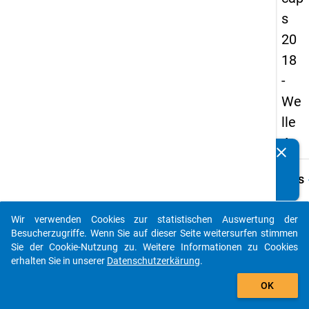
s
20
18
-
We
lle
4
clear
Kennen Sie Publikationen, die auf Basis unserer
Datenpakete entstanden sind? Dann teilen Sie uns diese
keybo
Details
bitte mit...
Frage
B29
Wir verwenden Cookies zur statistischen Auswertung der
auto_stories
Besucherzugriffe. Wenn Sie auf dieser Seite weitersurfen stimmen
Fraget
Sie der Cookie-Nutzung zu. Weitere Informationen zu Cookies
In we
erhalten Sie in unserer
Datenschutzerkärung
.
Bezug
add_shopping_cart
steht
OK
Ihre
aktuel