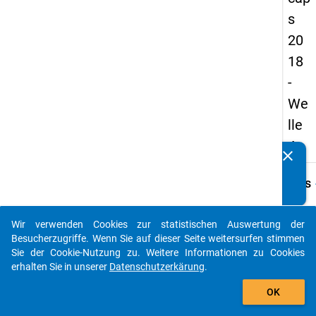
s
20
18
-
We
lle
4
clear
Kennen Sie Publikationen, die auf Basis unserer
Datenpakete entstanden sind? Dann teilen Sie uns diese
keybo
Details
bitte mit...
Frage
B29
Wir verwenden Cookies zur statistischen Auswertung der
auto_stories
Besucherzugriffe. Wenn Sie auf dieser Seite weitersurfen stimmen
Fraget
Sie der Cookie-Nutzung zu. Weitere Informationen zu Cookies
In we
erhalten Sie in unserer
Datenschutzerkärung
.
Bezug
add_shopping_cart
steht
OK
Ihre
aktuel