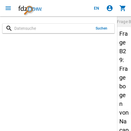
menu
account_circle
shopping_cart
EN
Frage
search
Suchen
Fra
ge
B2
9:
Fra
ge
bo
ge
n
von
Na
cap