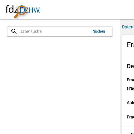
Daten
search
Suchen
Fr
De
Fra
Fra
Anl
Fra