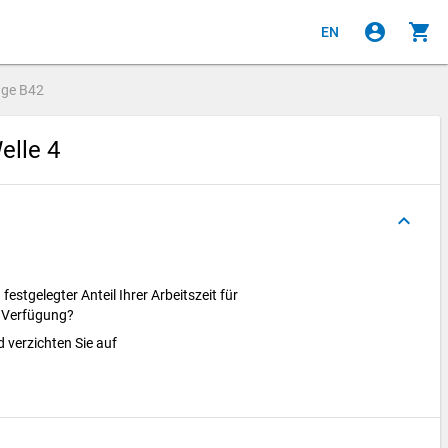
account_circle
shopping_cart
EN
age
B42
elle 4
keyboard_arrow_up
festgelegter Anteil Ihrer Arbeitszeit für
ur Verfügung?
d verzichten Sie auf