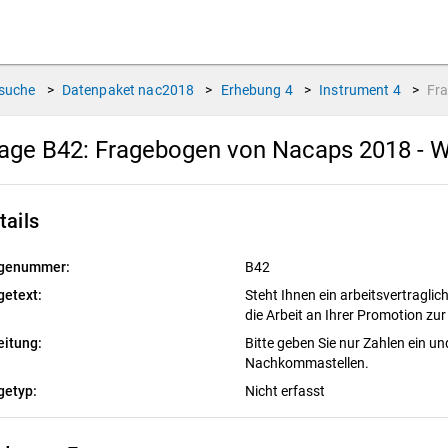
suche
>
Datenpaket
nac2018
>
Erhebung
4
>
Instrument
4
>
Fr
age B42:
Fragebogen von Nacaps 2018 - W
tails
genummer:
B42
getext:
Steht Ihnen ein arbeitsvertraglich 
die Arbeit an Ihrer Promotion z
eitung:
Bitte geben Sie nur Zahlen ein un
Nachkommastellen.
getyp:
Nicht erfasst