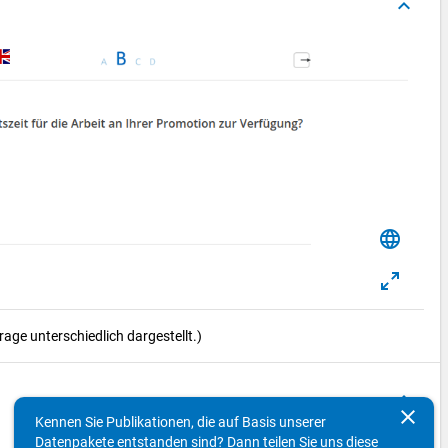
keyboard_arrow_up
language
ge unterschiedlich dargestellt.)
keyboard_arrow_up
clear
Kennen Sie Publikationen, die auf Basis unserer
Datenpakete entstanden sind? Dann teilen Sie uns diese