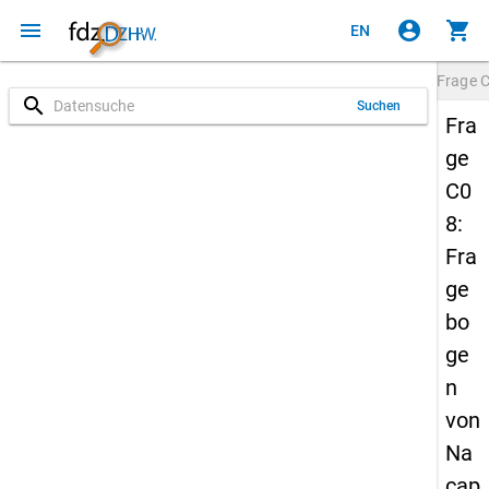
menu
account_circle
shopping_cart
EN
Frage
search
Suchen
Fra
ge
C0
8:
Fra
ge
bo
ge
n
von
Na
cap