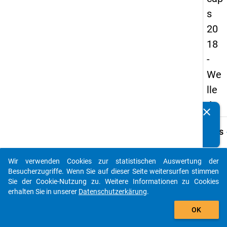
s
20
18
-
We
lle
4
clear
Kennen Sie Publikationen, die auf Basis unserer
Datenpakete entstanden sind? Dann teilen Sie uns diese
keybo
Details
bitte mit...
Frage
C08
Wir verwenden Cookies zur statistischen Auswertung der
auto_stories
Besucherzugriffe. Wenn Sie auf dieser Seite weitersurfen stimmen
Fraget
Sie der Cookie-Nutzung zu. Weitere Informationen zu Cookies
Wie wü
erhalten Sie in unserer
Datenschutzerkärung
.
Gesun
add_shopping_cart
im All
OK
besch
würden