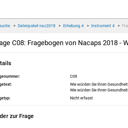
suche
>
Datenpaket
nac2018
>
Erhebung
4
>
Instrument
4
>
Fr
age C08:
Fragebogen von Nacaps 2018 - W
tails
genummer:
C08
getext:
Wie würden Sie Ihren Gesundhei
Wie würden Sie Ihren Gesundhei
getyp:
Nicht erfasst
lder zur Frage