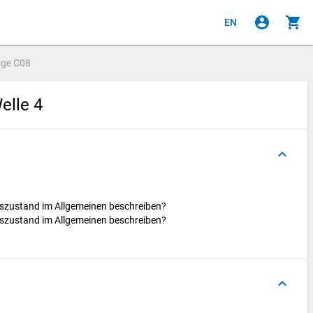
account_circle
shopping_cart
EN
age
C08
elle 4
keyboard_arrow_up
tszustand im Allgemeinen beschreiben?
tszustand im Allgemeinen beschreiben?
keyboard_arrow_up