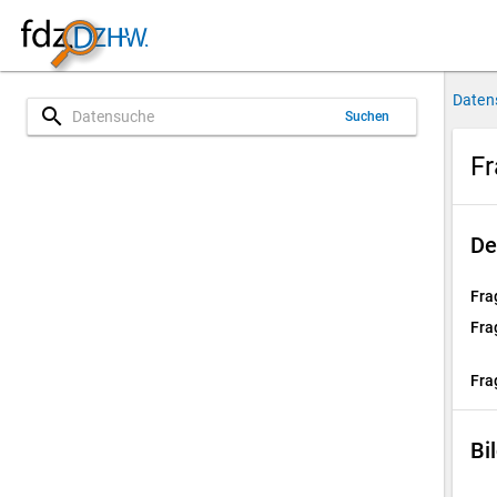
Daten
search
Suchen
Fr
De
Fra
Fra
Fra
Bi