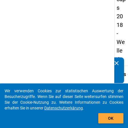
s
20
18
-
We
lle
4
clear
Kennen Sie Publikationen, die auf Basis unserer
Datenpakete entstanden sind? Dann teilen Sie uns diese
keybo
Details
bitte mit...
Frage
C30
Wir verwenden Cookies zur statistischen Auswertung der
auto_stories
Besucherzugriffe. Wenn Sie auf dieser Seite weitersurfen stimmen
Fraget
Sie der Cookie-Nutzung zu. Weitere Informationen zu Cookies
Wie lei
erhalten Sie in unserer
Datenschutzerkärung
.
Promo
add_shopping_cart
in Ihr
OK
Abschl
zu fi