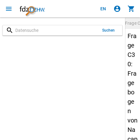
menu
account_circle
shopping_cart
EN
Frage
search
Suchen
Fra
ge
C3
0:
Fra
ge
bo
ge
n
von
Na
cap