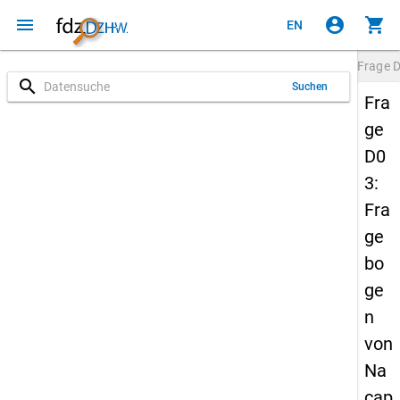
menu
account_circle
shopping_cart
EN
Frage
search
Suchen
Fra
ge
D0
3:
Fra
ge
bo
ge
n
von
Na
cap