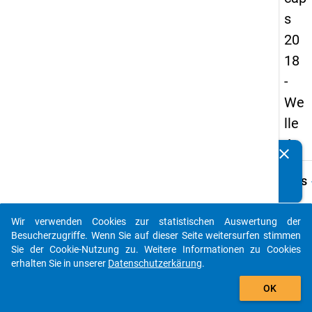
s
20
18
-
We
lle
4
clear
Kennen Sie Publikationen, die auf Basis unserer
Datenpakete entstanden sind? Dann teilen Sie uns diese
keybo
Details
bitte mit...
Frage
D03
Wir verwenden Cookies zur statistischen Auswertung der
auto_stories
Besucherzugriffe. Wenn Sie auf dieser Seite weitersurfen stimmen
Fraget
Sie der Cookie-Nutzung zu. Weitere Informationen zu Cookies
Wie ha
erhalten Sie in unserer
Datenschutzerkärung
.
Coron
add_shopping_cart
Pande
OK
Ihrer
Wahr