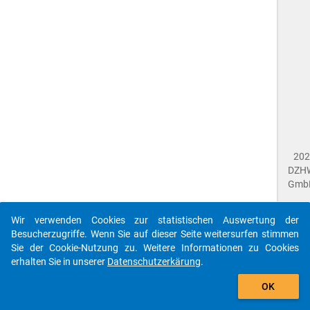
202
DZH
Gmb
Wir verwenden Cookies zur statistischen Auswertung der
Imp
Besucherzugriffe. Wenn Sie auf dieser Seite weitersurfen stimmen
Dat
Sie der Cookie-Nutzung zu. Weitere Informationen zu Cookies
Dat
erhalten Sie in unserer
Datenschutzerkärung
.
Fee
gebe
Die id que-nac2018-ins4-E03$ referenziert auf eine
OK
close
Dok
unbekannte Frage.