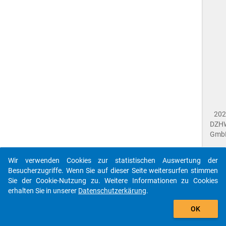
202
DZH
Gmb
Wir verwenden Cookies zur statistischen Auswertung der
Imp
Besucherzugriffe. Wenn Sie auf dieser Seite weitersurfen stimmen
Dat
Sie der Cookie-Nutzung zu. Weitere Informationen zu Cookies
Dat
erhalten Sie in unserer
Datenschutzerkärung
.
Fee
gebe
Die id que-nac2018-ins4-a24$ referenziert auf eine
OK
close
Dok
unbekannte Frage.