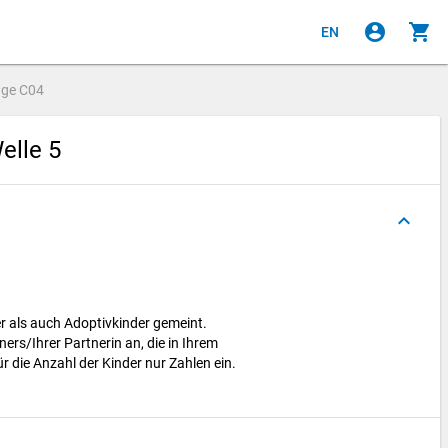
account_circle
shopping_cart
EN
age
C04
elle 5
keyboard_arrow_up
er als auch Adoptivkinder gemeint.
ers/Ihrer Partnerin an, die in Ihrem
ür die Anzahl der Kinder nur Zahlen ein.