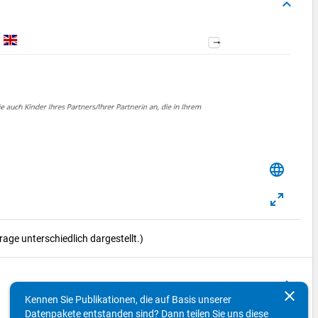
keyboard_arrow_up
language
ge unterschiedlich dargestellt.)
keyboard_arrow_up
clear
Kennen Sie Publikationen, die auf Basis unserer
Datenpakete entstanden sind? Dann teilen Sie uns diese