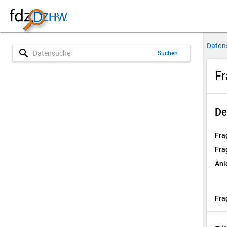
Daten
search
Suchen
Fr
De
Fra
Fra
Anl
Fra