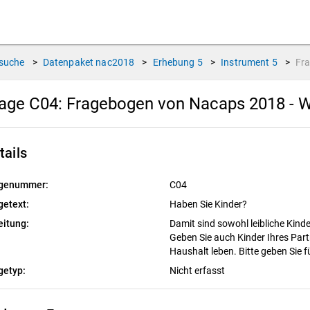
suche
>
Datenpaket
nac2018
>
Erhebung
5
>
Instrument
5
>
Fr
age C04:
Fragebogen von Nacaps 2018 - W
tails
genummer:
C04
getext:
Haben Sie Kinder?
eitung:
Damit sind sowohl leibliche Kind
Geben Sie auch Kinder Ihres Partn
Haushalt leben. Bitte geben Sie f
getyp:
Nicht erfasst