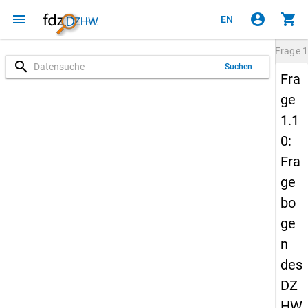
menu
account_circle
shopping_cart
EN
Frage
1
search
Suchen
Fra
ge
1.1
0:
Fra
ge
bo
ge
n
des
DZ
HW