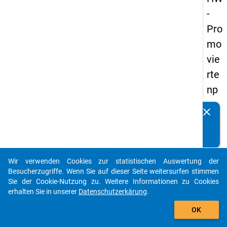
-
Pro
mo
vie
rte
np
an
clear
Kennen Sie Publikationen, die auf Basis unserer
els
Datenpakete entstanden sind? Dann teilen Sie uns diese
20
bitte mit...
14
Wir verwenden Cookies zur statistischen Auswertung der
-
auto_stories
Besucherzugriffe. Wenn Sie auf dieser Seite weitersurfen stimmen
ers
Sie der Cookie-Nutzung zu. Weitere Informationen zu Cookies
erhalten Sie in unserer
Datenschutzerkärung
.
te
add_shopping_cart
We
OK
lle