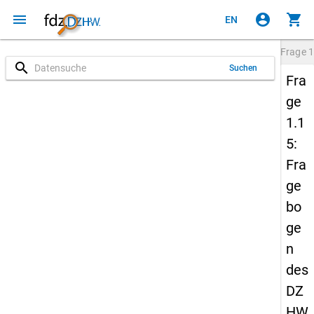
menu
account_circle
shopping_cart
EN
Frage
1
search
Suchen
Fra
ge
1.1
5:
Fra
ge
bo
ge
n
des
DZ
HW