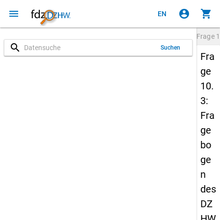
menu
account_circle
shopping_cart
EN
Frage
1
search
Suchen
Fra
ge
10.
3:
Fra
ge
bo
ge
n
des
DZ
HW