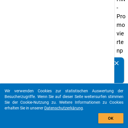
-
Pro
mo
vie
rte
np
an
clear
Kennen Sie Publikationen, die auf Basis unserer
els
Datenpakete entstanden sind? Dann teilen Sie uns diese
20
bitte mit...
14
Wir verwenden Cookies zur statistischen Auswertung der
-
auto_stories
Besucherzugriffe. Wenn Sie auf dieser Seite weitersurfen stimmen
ers
Sie der Cookie-Nutzung zu. Weitere Informationen zu Cookies
erhalten Sie in unserer
Datenschutzerkärung
.
te
add_shopping_cart
We
OK
lle