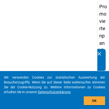
Pro
mo
vie
rte
np
an
els
clear
Kennen Sie Publikationen, die auf Basis unserer
20
Datenpakete entstanden sind? Dann teilen Sie uns diese
14
bitte mit...
-
Wir verwenden Cookies zur statistischen Auswertung der
ers
auto_stories
Besucherzugriffe. Wenn Sie auf dieser Seite weitersurfen stimmen
te
Sie der Cookie-Nutzung zu. Weitere Informationen zu Cookies
erhalten Sie in unserer
Datenschutzerkärung
.
We
add_shopping_cart
lle
OK