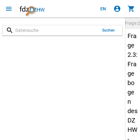
menu
account_circle
shopping_cart
EN
Frage
2
search
Suchen
Fra
ge
2.3:
Fra
ge
bo
ge
n
des
DZ
HW
-