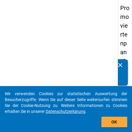
Pro
mo
vie
rte
np
an
els
clear
Kennen Sie Publikationen, die auf Basis unserer
20
Datenpakete entstanden sind? Dann teilen Sie uns diese
14
bitte mit...
-
Wir verwenden Cookies zur statistischen Auswertung der
ers
auto_stories
Besucherzugriffe. Wenn Sie auf dieser Seite weitersurfen stimmen
te
Sie der Cookie-Nutzung zu. Weitere Informationen zu Cookies
erhalten Sie in unserer
Datenschutzerkärung
.
We
add_shopping_cart
lle
OK