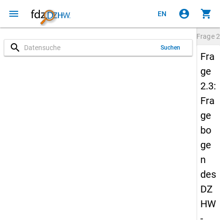
menu
account_circle
shopping_cart
EN
Frage
2
search
Suchen
Fra
ge
2.3:
Fra
ge
bo
ge
n
des
DZ
HW
-