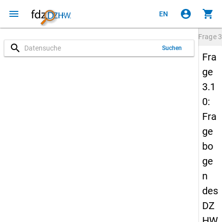
menu
account_circle
shopping_cart
EN
Frage
3
search
Suchen
Fra
ge
3.1
0:
Fra
ge
bo
ge
n
des
DZ
HW