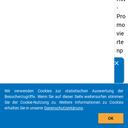
-
Pro
mo
vie
rte
np
an
clear
Kennen Sie Publikationen, die auf Basis unserer
els
Datenpakete entstanden sind? Dann teilen Sie uns diese
20
bitte mit...
14
Wir verwenden Cookies zur statistischen Auswertung der
-
auto_stories
Besucherzugriffe. Wenn Sie auf dieser Seite weitersurfen stimmen
ers
Sie der Cookie-Nutzung zu. Weitere Informationen zu Cookies
erhalten Sie in unserer
Datenschutzerkärung
.
te
add_shopping_cart
We
OK
lle