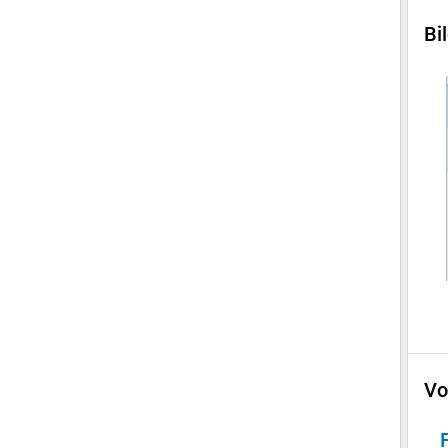
Bi
Vo