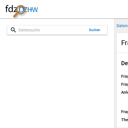
Daten
search
Suchen
Fr
De
Fra
Fra
Anl
Fra
Th