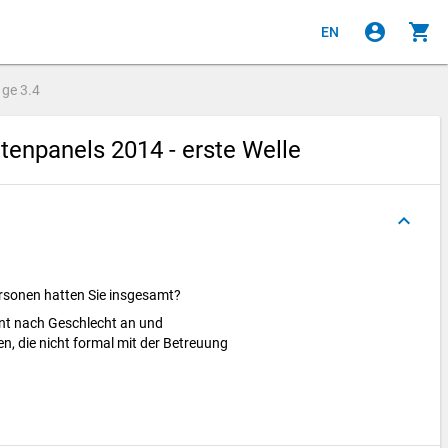
account_circle
shopping_cart
EN
age
3.4
enpanels 2014 - erste Welle
keyboard_arrow_up
ersonen hatten Sie insgesamt?
nnt nach Geschlecht an und
n, die nicht formal mit der Betreuung