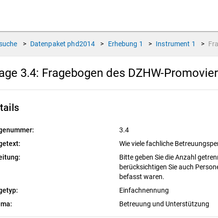
suche
>
Datenpaket
phd2014
>
Erhebung
1
>
Instrument
1
>
Fr
age 3.4:
Fragebogen des DZHW-Promoviert
tails
genummer:
3.4
getext:
Wie viele fachliche Betreuungsp
eitung:
Bitte geben Sie die Anzahl getre
berücksichtigen Sie auch Persone
befasst waren.
getyp:
Einfachnennung
ema:
Betreuung und Unterstützung