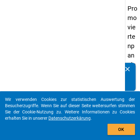
Pro
mo
vie
rte
np
an
els
clear
Kennen Sie Publikationen, die auf Basis unserer
20
Datenpakete entstanden sind? Dann teilen Sie uns diese
14
bitte mit...
-
Wir verwenden Cookies zur statistischen Auswertung der
ers
auto_stories
Besucherzugriffe. Wenn Sie auf dieser Seite weitersurfen stimmen
te
Sie der Cookie-Nutzung zu. Weitere Informationen zu Cookies
erhalten Sie in unserer
Datenschutzerkärung
.
We
add_shopping_cart
lle
OK