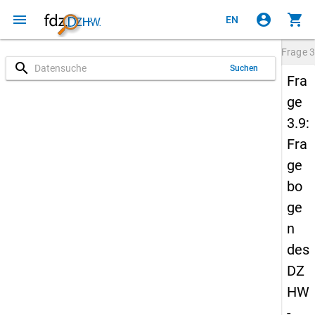
menu
account_circle
shopping_cart
EN
Frage
3
search
Suchen
Fra
ge
3.9:
Fra
ge
bo
ge
n
des
DZ
HW
-