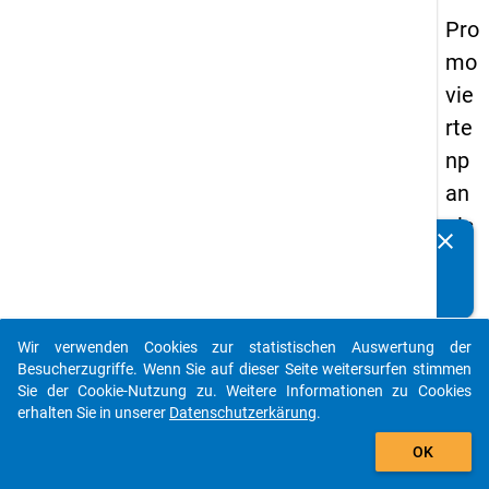
Pro
mo
vie
rte
np
an
els
clear
Kennen Sie Publikationen, die auf Basis unserer
20
Datenpakete entstanden sind? Dann teilen Sie uns diese
14
bitte mit...
-
Wir verwenden Cookies zur statistischen Auswertung der
ers
auto_stories
Besucherzugriffe. Wenn Sie auf dieser Seite weitersurfen stimmen
te
Sie der Cookie-Nutzung zu. Weitere Informationen zu Cookies
erhalten Sie in unserer
Datenschutzerkärung
.
We
add_shopping_cart
lle
OK