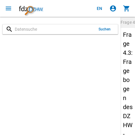
menu
account_circle
shopping_cart
EN
Frage
4
search
Suchen
Fra
ge
4.3:
Fra
ge
bo
ge
n
des
DZ
HW
-