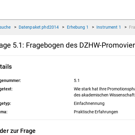
suche
>
Datenpaket
phd2014
>
Erhebung
1
>
Instrument
1
>
Fr
age 5.1:
Fragebogen des DZHW-Promoviert
tails
genummer:
5.1
getext:
Wie stark hat Ihre Promotionsph
des akademischen Wissenschaft
getyp:
Einfachnennung
ema:
Praktische Erfahrungen
lder zur Frage