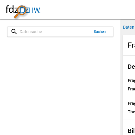
Daten
search
Suchen
Fr
De
Fra
Fra
Fra
Th
Bi