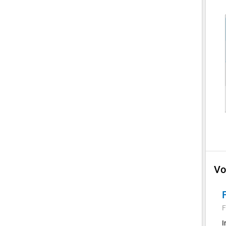
Vo
F
I