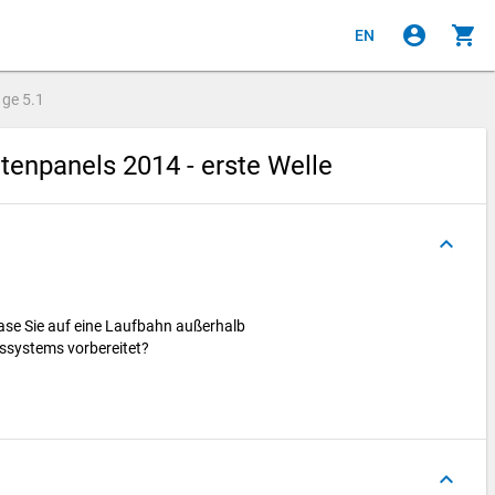
account_circle
shopping_cart
EN
age
5.1
enpanels 2014 - erste Welle
keyboard_arrow_up
ase Sie auf eine Laufbahn außerhalb
ssystems vorbereitet?
keyboard_arrow_up