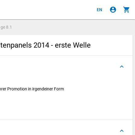
account_circle
shopping_cart
EN
age
8.1
enpanels 2014 - erste Welle
keyboard_arrow_up
rer Promotion in irgendeiner Form
keyboard_arrow_up