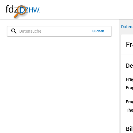
Daten
search
Suchen
Fr
De
Fra
Fra
Fra
Th
Bi