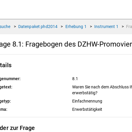
suche
>
Datenpaket
phd2014
>
Erhebung
1
>
Instrument
1
>
Fr
age 8.1:
Fragebogen des DZHW-Promoviert
tails
genummer:
8.1
getext:
Waren Sie nach dem Abschluss Ih
erwerbstätig?
getyp:
Einfachnennung
ema:
Erwerbstätigkeit
lder zur Frage